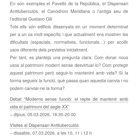
En són exemples el Pavelló de la República, el Dispensari
Antituberculós, el Canòdrom Meridiana o l’antiga seu de
l’editorial Gustavo Gili
Tots ells són edificis dissenyats en un moment determinat
per a un ús molt específic i que actualment ens mostren les
dificultats (espacials, normatives, funcionals…) per acollir
usos diferents dels previstos inicialment.
Per tant, es planteja una pregunta clara: Com donar nous
usos al patrimoni modern sense desvirtuar-lo? Com protegir
aquest patrimoni però seguir-lo mantenint amb vida? Si la
forma segueix la funció, què passa quan aquesta canvia i no
podem canviar-ne la forma?
Debat “Moderns sense funció: el repte de mantenir amb
vida el patrimoni del segle XX”
– dijous, 05.03.2026, 18.30-20.00
Visites al Dispensari Antituberculós
– dissabte, 07.03.2026, a les 10, 11 i 12 h