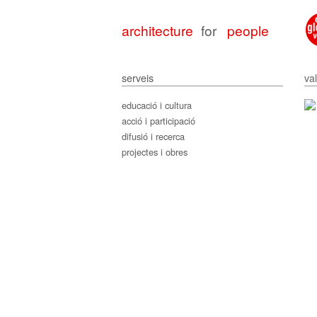
architecture
by
people
serveis
va
educació i cultura
acció i participació
difusió i recerca
projectes i obres
archit
archit