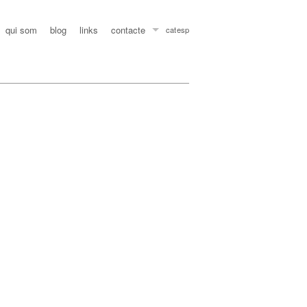
qui som
blog
links
contacte
instagram
bluesky
x / twitter
facebook
linkedin
youtube
issuu