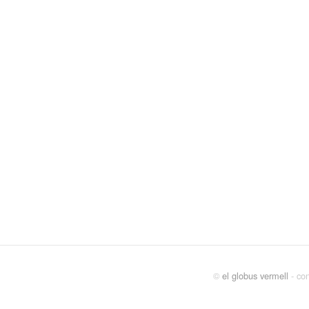
©
el globus vermell
- con